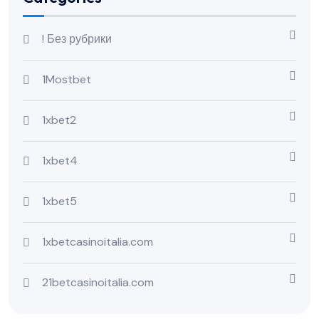
! Без рубрики
1Mostbet
1xbet2
1xbet4
1xbet5
1xbetcasinoitalia.com
21betcasinoitalia.com