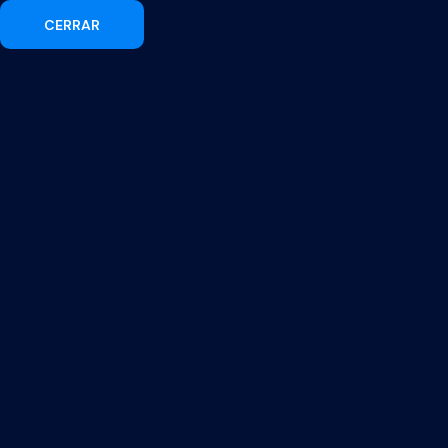
Seguinos:
CERRAR
Categoría:
casinoslot4
Home
casinoslot4