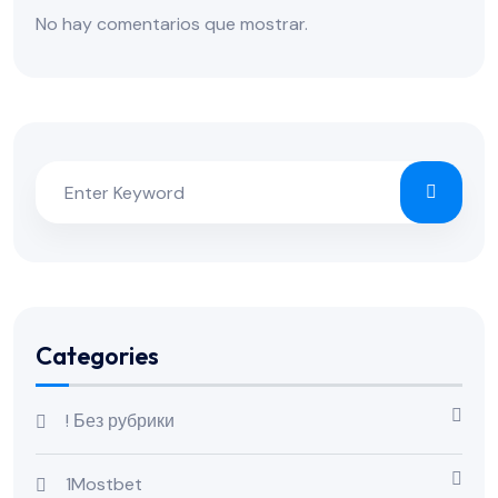
No hay comentarios que mostrar.
Categories
! Без рубрики
1Mostbet