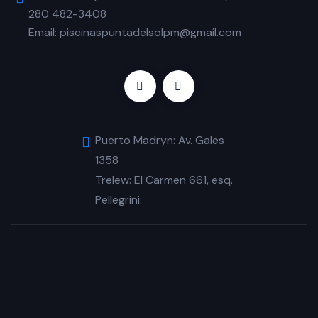
280 482-3408
Email: piscinaspuntadelsolpm@gmail.com
Puerto Madryn: Av. Gales
1358
Trelew: El Carmen 661, esq.
Pellegrini.