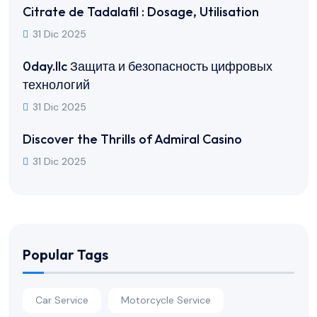
Citrate de Tadalafil : Dosage, Utilisation
31 Dic 2025
0day.llc Защита и безопасность цифровых
технологий
31 Dic 2025
Discover the Thrills of Admiral Casino
31 Dic 2025
Popular Tags
Car Service
Motorcycle Service