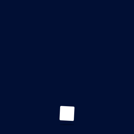
Recent Comments
No hay comentarios que mostrar.
Categories
! Без рубрики