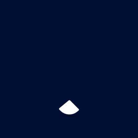
Recent Comments
No hay comentarios que mostrar.
Categories