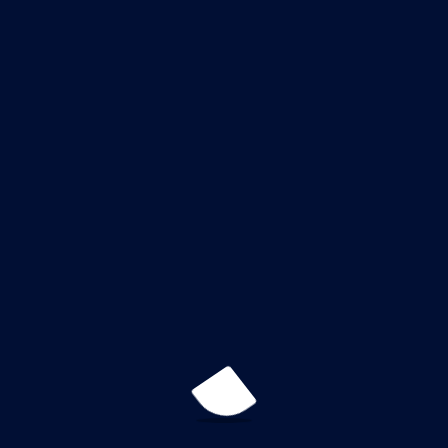
Alan Soto
Previous Post
Next Post