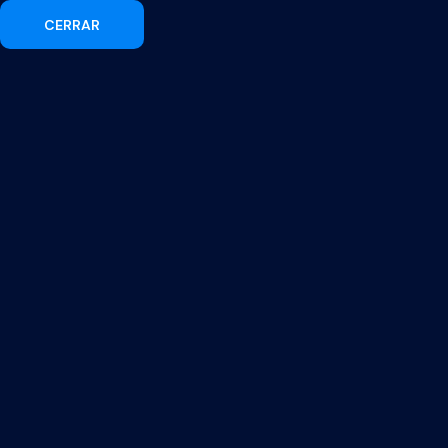
Seguinos:
CERRAR
Admiral kazino Vilniuje Pramogų
ir Azarto Oazė
Home
admiralcasinolietuva.com